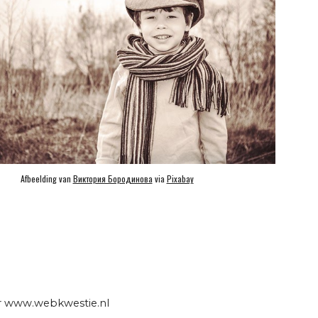
Afbeelding van 
Виктория Бородинова
 via 
Pixabay
r
www.webkwestie.nl